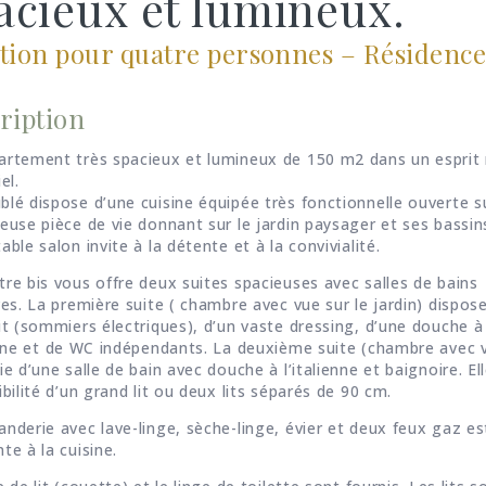
acieux et lumineux.
tion pour quatre personnes – Résidenc
ription
artement très spacieux et lumineux de 150 m2 dans un espri
el.
lé dispose d’une cuisine équipée très fonctionnelle ouverte s
euse pièce de vie donnant sur le jardin paysager et ses bassin
able salon invite à la détente et à la convivialité.
re bis vous offre deux suites spacieuses avec salles de bains
ves. La première suite ( chambre avec vue sur le jardin) dispos
it (sommiers électriques), d’un vaste dressing, d’une douche à
ienne et de WC indépendants. La deuxième suite (chambre avec 
ie d’une salle de bain avec douche à l’italienne et baignoire. El
ibilité d’un grand lit ou deux lits séparés de 90 cm.
nderie avec lave-linge, sèche-linge, évier et deux feux gaz es
te à la cuisine.