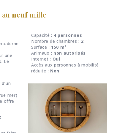
e au
neuf
mille
Capacité :
4 personnes
Nombre de chambres :
2
t moderne
Surface :
150 m²
Animaux :
non autorisés
ur une
Internet :
Oui
s. Le
Accès aux personnes à mobilité
réduite :
Non
e d’un
vue mer)
le offre
t