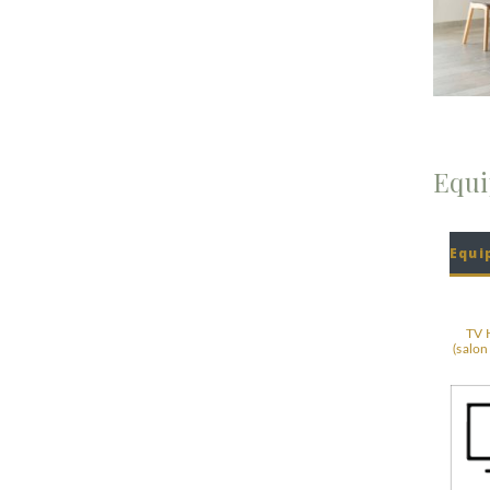
Equ
Equi
TV 
(salon