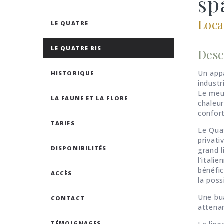
sp
Loca
LE QUATRE
LE QUATRE BIS
Desc
Un app
HISTORIQUE
industri
Le meub
LA FAUNE ET LA FLORE
chaleur
confort
TARIFS
Le Quat
privati
DISPONIBILITÉS
grand l
l’ital
bénéfic
ACCÈS
la poss
Une bua
CONTACT
attenan
TÉMOIGNAGES