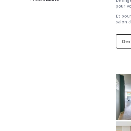
Le ling
pour vo
Et pour
salon d
Dem