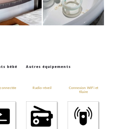
ts bébé
Autres équipements
 connectée
Radio-réveil
Connexion WiFi et
filaire